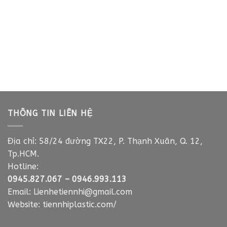
55,000₫.
là:
là:
tại
30,000₫.
75,000₫.
là:
50,000₫.
THÔNG TIN LIÊN HỆ
Địa chỉ: 58/24 đường TX22, P. Thạnh Xuân, Q. 12,
Tp.HCM.
Hotline:
0945.827.067
–
0946.993.113
Email:
Lienhetiennhi@gmail.com
Website:
tiennhiplastic.com/