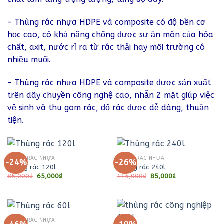
– Thùng rác nhựa HDPE và composite có độ bền cơ
học cao, có khả năng chống được sự ăn mòn của hóa
chất, axit, nước rỉ ra từ rác thải hay môi trường có
nhiều muối.
– Thùng rác nhựa HDPE và composite được sản xuất
trên dây chuyền công nghệ cao, nhẵn 2 mặt giúp việc
vệ sinh và thu gom rác, đổ rác được dễ dàng, thuận
tiện.
THÙNG RÁC NHỰA
THÙNG RÁC NHỰA
-24%
-26%
Thùng rác 120l
Thùng rác 240l
Giá
Giá
Giá
Giá
85,000
₫
65,000
₫
115,000
₫
85,000
₫
gốc
hiện
gốc
hiện
là:
tại
là:
tại
85,000₫.
là:
115,000₫.
là:
65,000₫.
85,000₫.
THÙNG RÁC NHỰA