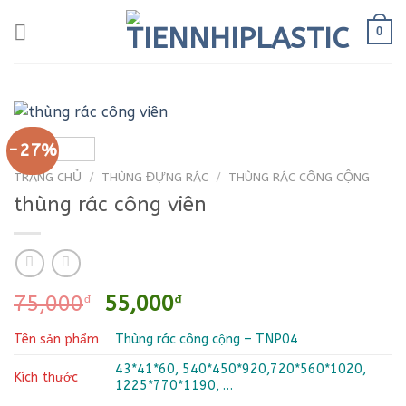
Bỏ
0
qua
nội
dung
-27%
TRANG CHỦ
/
THÙNG ĐỰNG RÁC
/
THÙNG RÁC CÔNG CỘNG
thùng rác công viên
Giá
Giá
75,000
₫
55,000
₫
gốc
hiện
Tên sản phẩm
Thùng rác công cộng – TNP04
là:
tại
75,000₫.
là:
43*41*60, 540*450*920,720*560*1020,
Kích thước
55,000₫.
1225*770*1190, …