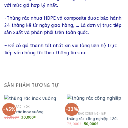
với mức giá hợp lý nhất.
-Thùng rác nhựa HDPE và composite được bảo hành
24 tháng kể từ ngày giao hàng, … Là đơn vị trực tiếp
sản xuất và phân phối trên toàn quốc.
– Để có giá thành tốt nhất xin vui lòng liên hệ trực
tiếp với chúng tôi theo thông tin sau:
SẢN PHẨM TƯƠNG TỰ
THÙNG RÁC INOX
-45%
-33%
thùng rác inox vuông
THÙNG RÁC CÔNG NGHIỆP
Giá
Giá
55,000
₫
30,000
₫
thùng rác công nghiệp 120l
gốc
hiện
Giá
Giá
75,000
₫
50,000
₫
là:
tại
gốc
hiện