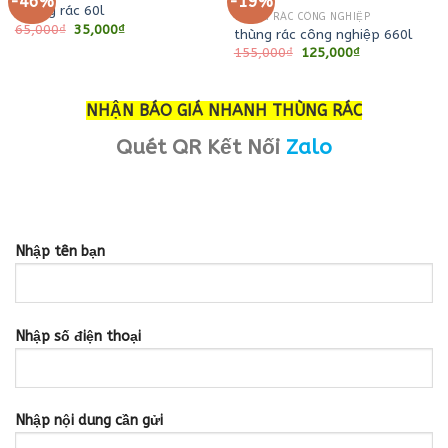
-46%
-19%
Thùng rác 60l
THÙNG RÁC CÔNG NGHIỆP
Giá
Giá
65,000
₫
35,000
₫
thùng rác công nghiệp 660l
gốc
hiện
Giá
Giá
155,000
₫
125,000
₫
là:
tại
gốc
hiện
65,000₫.
là:
là:
tại
35,000₫.
155,000₫.
là:
125,000₫.
NHẬN BÁO GIÁ NHANH THÙNG RÁC
Quét QR Kết Nối
Zalo
Nhập tên bạn
Nhập số điện thoại
Nhập nội dung cần gửi