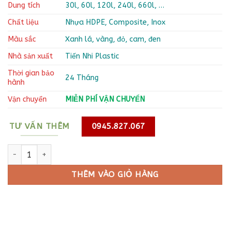
Dung tích
30l, 60l, 120l, 240l, 660l, …
Chất liệu
Nhựa HDPE, Composite, Inox
Màu sắc
Xanh lá, vàng, đỏ, cam, đen
Nhà sản xuất
Tiến Nhi Plastic
Thời gian bảo
24 Tháng
hành
Vận chuyển
MIỄN PHÍ VẬN CHUYỂN
TƯ VẤN THÊM
0945.827.067
thùng rác công viên số lượng
THÊM VÀO GIỎ HÀNG