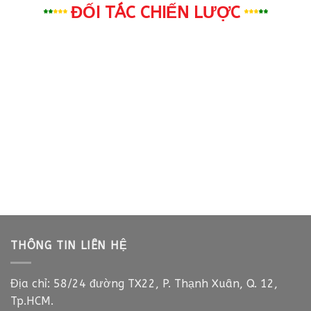
60,000₫.
ĐỐI TÁC CHIẾN LƯỢC
**
***
***
**
THÔNG TIN LIÊN HỆ
Địa chỉ: 58/24 đường TX22, P. Thạnh Xuân, Q. 12,
Tp.HCM.