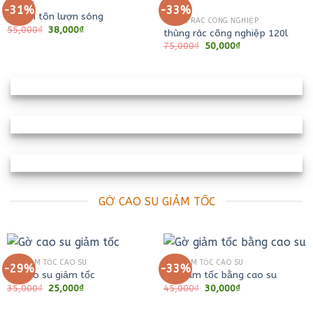
HỘ LAN
-31%
-33%
Hộ lan tôn lượn sóng
THÙNG RÁC CÔNG NGHIỆP
Giá
Giá
55,000
₫
38,000
₫
thùng rác công nghiệp 120l
gốc
hiện
Giá
Giá
75,000
₫
50,000
₫
là:
tại
gốc
hiện
55,000₫.
là:
là:
tại
38,000₫.
75,000₫.
là:
50,000₫.
GỜ CAO SU GIẢM TỐC
GỜ GIẢM TỐC CAO SU
GỜ GIẢM TỐC CAO SU
-29%
-33%
Gờ cao su giảm tốc
Gờ giảm tốc bằng cao su
Giá
Giá
Giá
Giá
35,000
₫
25,000
₫
45,000
₫
30,000
₫
gốc
hiện
gốc
hiện
là:
tại
là:
tại