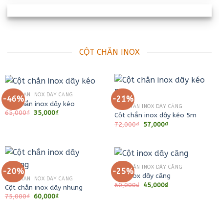
CỘT CHẮN INOX
CỘT CHẮN INOX DÂY CĂNG
-46%
-21%
Cột chắn inox dây kéo
CỘT CHẮN INOX DÂY CĂNG
Giá
Giá
65,000
₫
35,000
₫
Cột chắn inox dây kéo 5m
gốc
hiện
Giá
Giá
72,000
₫
57,000
₫
là:
tại
gốc
hiện
65,000₫.
là:
là:
tại
35,000₫.
72,000₫.
là:
57,000₫.
CỘT CHẮN INOX DÂY CĂNG
-20%
-25%
Cột inox dây căng
CỘT CHẮN INOX DÂY CĂNG
Giá
Giá
60,000
₫
45,000
₫
Cột chắn inox dây nhung
gốc
hiện
Giá
Giá
75,000
₫
60,000
₫
là:
tại
gốc
hiện
60,000₫.
là:
là:
tại
45,000₫.
75,000₫.
là: