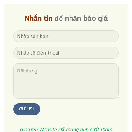
65,000₫.
là:
70,000₫.
là:
50,000₫.
56,000₫.
Nhắn tin
để nhận báo giá
Giá trên Website chỉ mang tính chất tham