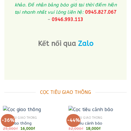
khảo. Để nhận bảng báo giá tại thời điểm hiện
tại nhanh nhất vui lòng liên hệ:
0945.827.067
–
0946.993.113
Kết nối qua
Zalo
CỌC TIÊU GIAO THÔNG
CỌC TIÊU GIAO THÔNG
CỌC TIÊU GIAO THÔNG
-36%
-44%
Cọc giao thông
Cọc tiêu cảnh báo
Giá
Giá
Giá
Giá
25,000
₫
16,000
₫
32,000
₫
18,000
₫