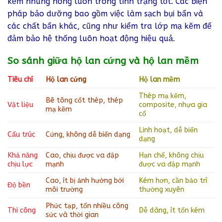
kẽm nhúng nóng luôn trong tình trạng tốt. Các biện
pháp bảo dưỡng bao gồm việc làm sạch bụi bẩn và
các chất bẩn khác, cũng như kiểm tra lớp mạ kẽm để
đảm bảo hệ thống luôn hoạt động hiệu quả.
So sánh giữa hộ lan cứng và hộ lan mềm
Tiêu chí
Hộ lan cứng
Hộ lan mềm
Thép mạ kẽm,
Bê tông cốt thép, thép
Vật liệu
composite, nhựa gia
mạ kẽm
cố
Linh hoạt, dễ biến
Cấu trúc
Cứng, không dễ biến dạng
dạng
Khả năng
Cao, chịu được va đập
Hạn chế, không chịu
chịu lực
mạnh
được va đập mạnh
Cao, ít bị ảnh hưởng bởi
Kém hơn, cần bảo trì
Độ bền
môi trường
thường xuyên
Phức tạp, tốn nhiều công
Thi công
Dễ dàng, ít tốn kém
sức và thời gian