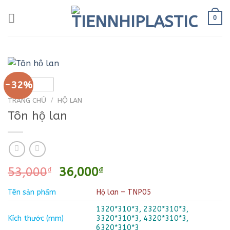
Bỏ
0
qua
nội
dung
-32%
TRANG CHỦ
/
HỘ LAN
Tôn hộ lan
Giá
Giá
53,000
₫
36,000
₫
gốc
hiện
Tên sản phẩm
Hộ lan – TNP05
là:
tại
53,000₫.
là:
1320*310*3, 2320*310*3,
36,000₫.
Kích thước (mm)
3320*310*3, 4320*310*3,
6320*310*3