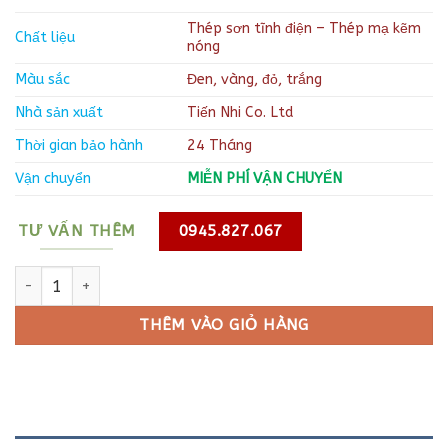
Thép sơn tĩnh điện – Thép mạ kẽm
Chất liệu
nóng
Màu sắc
Đen, vàng, đỏ, trắng
Nhà sản xuất
Tiến Nhi Co. Ltd
Thời gian bảo hành
24 Tháng
Vận chuyển
MIỄN PHÍ VẬN CHUYỂN
TƯ VẤN THÊM
0945.827.067
Tôn hộ lan số lượng
THÊM VÀO GIỎ HÀNG